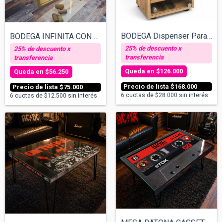
BODEGA Dispenser Para Vinos
BODEGA INFINITA CON PORTACORCHO
$126.000
$56.250
$168.000
$75.000
6
cuotas de
$28.000
sin interés
6
cuotas de
$12.500
sin interés