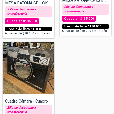
MESA RATONA CASSETTE - INDIO PORCO
MESA RATONA CD - OKTUBRE
$135.000
$135.000
$180.000
$180.000
6
cuotas de
$30.000
sin interés
6
cuotas de
$30.000
sin interés
Cuadro Cámara - Cuadro con espejos v/tam...