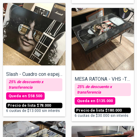
Slash - Cuadro con espejos - v/tamaños
MESA RATONA - VHS -TOP GUN
$58.500
$135.000
$78.000
$180.000
6
cuotas de
$13.000
sin interés
6
cuotas de
$30.000
sin interés