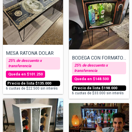
MESA RATONA DOLAR
BODEGA CON FORMATO TV- Mueble Para Bebid...
$101.250
$148.500
$135.000
$198.000
6
cuotas de
$22.500
sin interés
6
cuotas de
$33.000
sin interés