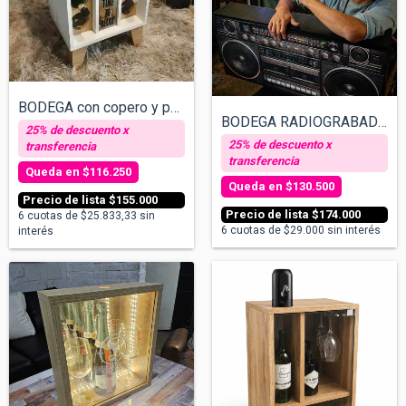
BODEGA con copero y portacorchos
BODEGA RADIOGRABADOR
$116.250
$130.500
$155.000
$174.000
6
cuotas de
$25.833,33
sin
6
cuotas de
$29.000
sin interés
interés