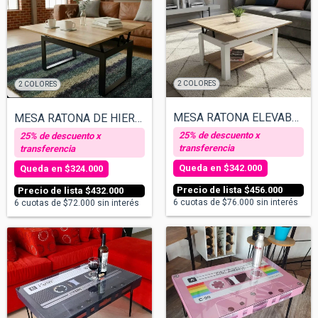
2 COLORES
2 COLORES
MESA RATONA ELEVABLE EXTENSIBLE 3 POSICI...
MESA RATONA DE HIERRO ELEVABLE EXTENSIBL...
$342.000
$324.000
$456.000
$432.000
6
cuotas de
$76.000
sin interés
6
cuotas de
$72.000
sin interés