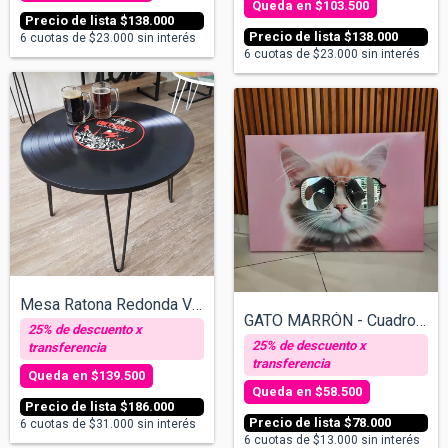
$103.500
$138.000
$138.000
6
cuotas de
$23.000
sin interés
6
cuotas de
$23.000
sin interés
Mesa Ratona Redonda Vinilo - Varios dise...
GATO MARRÓN - Cuadro con espejos v/tamañ...
$139.500
$58.500
$186.000
$78.000
6
cuotas de
$31.000
sin interés
6
cuotas de
$13.000
sin interés