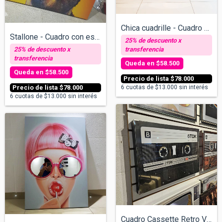
Chica cuadrille - Cuadro con espejos v/t...
Stallone - Cuadro con espejos - v/tamaño...
$58.500
$58.500
$78.000
$78.000
6
cuotas de
$13.000
sin interés
6
cuotas de
$13.000
sin interés
Cuadro Cassette Retro V01 Negro- Cuadro...