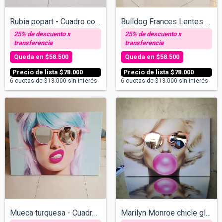
Rubia popart - Cuadro con espejos - v/ta...
Bulldog Frances Lentes blancos - Cuadro...
$58.500
$58.500
$78.000
$78.000
6
cuotas de
$13.000
sin interés
6
cuotas de
$13.000
sin interés
Marilyn Monroe chicle globo - Cuadro con...
Mueca turquesa - Cuadro con espejos v/ta...