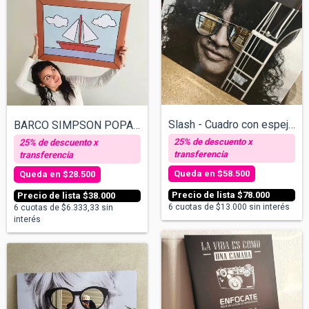
Slash - Cuadro con espejos - v/tamaños
BARCO SIMPSON POPART - Cuadro sobre Bast...
$58.500
$28.500
$78.000
$38.000
6
cuotas de
$13.000
sin interés
6
cuotas de
$6.333,33
sin
interés