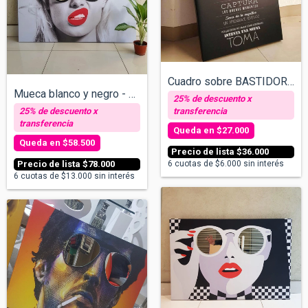
Cuadro sobre BASTIDOR. La vida es una cá...
Mueca blanco y negro - Cuadro con espejo...
$27.000
$58.500
$36.000
$78.000
6
cuotas de
$6.000
sin interés
6
cuotas de
$13.000
sin interés