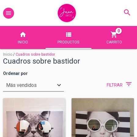
0
INICIO
PRODUCTOS
CARRITO
Inicio
/
Cuadros sobre bastidor
Cuadros sobre bastidor
Ordenar por
FILTRAR