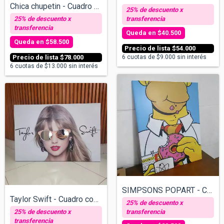
Chica chupetin - Cuadro con espejos v/ta...
$40.500
$58.500
$54.000
$78.000
6
cuotas de
$9.000
sin interés
6
cuotas de
$13.000
sin interés
SIMPSONS POPART - Cuadro sobre Bastidor...
Taylor Swift - Cuadro con espejos v/tama...