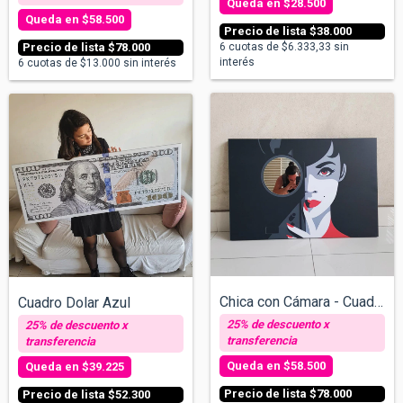
$28.500
$58.500
$38.000
$78.000
6
cuotas de
$6.333,33
sin
interés
6
cuotas de
$13.000
sin interés
Chica con Cámara - Cuadro con espejos v/...
Cuadro Dolar Azul
$58.500
$39.225
$78.000
$52.300