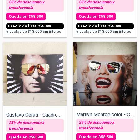
$58.500
$58.500
$78.000
$78.000
6
cuotas de
$13.000
sin interés
6
cuotas de
$13.000
sin interés
Marilyn Monroe color - Cuadro con espejo...
Gustavo Cerati - Cuadro con espejos - v/...
$58.500
$58.500