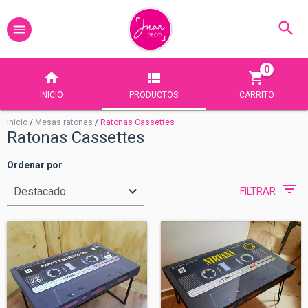
0
INICIO
PRODUCTOS
CARRITO
Inicio
/
Mesas ratonas
/
Ratonas Cassettes
Ratonas Cassettes
Ordenar por
FILTRAR